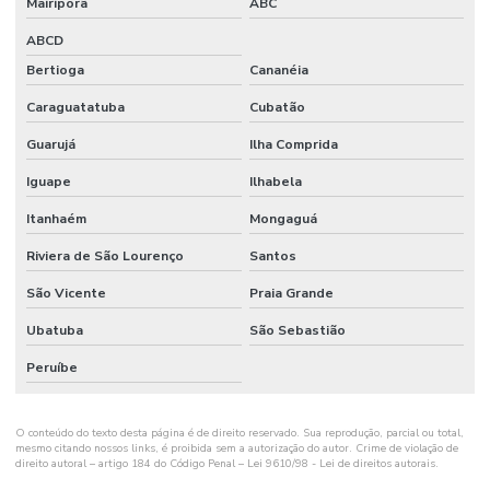
Mairiporã
ABC
ABCD
Bertioga
Cananéia
Caraguatatuba
Cubatão
Guarujá
Ilha Comprida
Iguape
Ilhabela
Itanhaém
Mongaguá
Riviera de São Lourenço
Santos
São Vicente
Praia Grande
Ubatuba
São Sebastião
Peruíbe
O conteúdo do texto desta página é de direito reservado. Sua reprodução, parcial ou total,
mesmo citando nossos links, é proibida sem a autorização do autor. Crime de violação de
direito autoral – artigo 184 do Código Penal –
Lei 9610/98 - Lei de direitos autorais
.