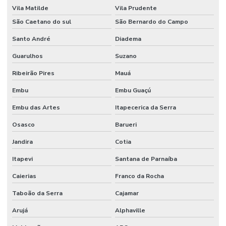
Vila Matilde
Vila Prudente
São Caetano do sul
São Bernardo do Campo
Santo André
Diadema
Guarulhos
Suzano
Ribeirão Pires
Mauá
Embu
Embu Guaçú
Embu das Artes
Itapecerica da Serra
Osasco
Barueri
Jandira
Cotia
Itapevi
Santana de Parnaíba
Caierias
Franco da Rocha
Taboão da Serra
Cajamar
Arujá
Alphaville