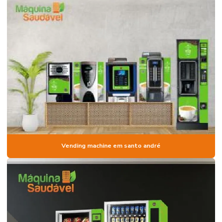
Empresa de aluguel de máquina de alimentos saudáveis
Empresa de aluguel de máquina de snacks em são paulo
Empresa de locação de máquina de café em são paulo
Empresa de locação de máquina de snacks em são paulo
Empresa que vende insumos para máquina de snacks
Empresa de vending machine
Empresas de micro market
Empresas de vending machines em sp
Vending machine em santo andré
Insumos para máquina de café
Insumos para máquina de café vending
Lanches naturais em vending machine
Locação e comodato de vending machine de alimentos saudáveis