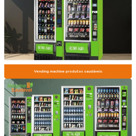
Locação de máquina de alimentos saudáveis
Locação de máquina de café campinas
Locação de máquina de café para empresas
Locação de máquina de café para escritório
Locação de máquina de café expresso e chocolate para escritório
Locação de máquina de café são paulo
Vending machine produtos saudáveis
Locação de máquina de snacks
Locação vending machine
Máquina de autoatendimento em campinas
Maquina de cafe expresso para universidades
Máquina de lanches comodato
Máquina de snack para alugar