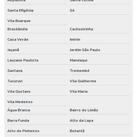
República
Santa Cecília
Vending machine na grande abc
Santa Efigênia
Sé
Vending machine produtos saudáveis
Vila Buarque
Vending machine em santo andré
Brasilândia
Cachoeirinha
Casa Verde
Imirim
Jaçanã
Jardim São Paulo
Lauzane Paulista
Mandaqui
Santana
Tremembé
Tucuruvi
Vila Guilherme
Vila Gustavo
Vila Maria
Vila Medeiros
Água Branca
Bairro do Limão
Barra Funda
Alto da Lapa
Alto de Pinheiros
Butantã