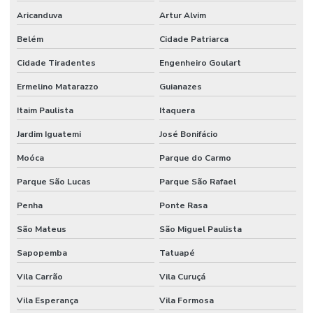
Aricanduva
Artur Alvim
Belém
Cidade Patriarca
Cidade Tiradentes
Engenheiro Goulart
Ermelino Matarazzo
Guianazes
Itaim Paulista
Itaquera
Jardim Iguatemi
José Bonifácio
Moóca
Parque do Carmo
Parque São Lucas
Parque São Rafael
Penha
Ponte Rasa
São Mateus
São Miguel Paulista
Sapopemba
Tatuapé
Vila Carrão
Vila Curuçá
Vila Esperança
Vila Formosa